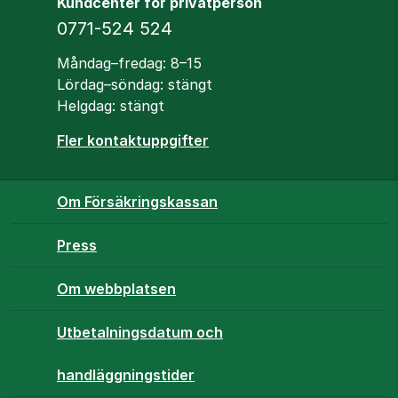
Kundcenter för privatperson
Telefon
0771-524 524
Öppettider
Måndag–fredag: 8–15
Lördag–söndag: stängt
Helgdag: stängt
Fler kontaktuppgifter
Om Försäkringskassan
Press
Om webbplatsen
Utbetalningsdatum och
handläggningstider