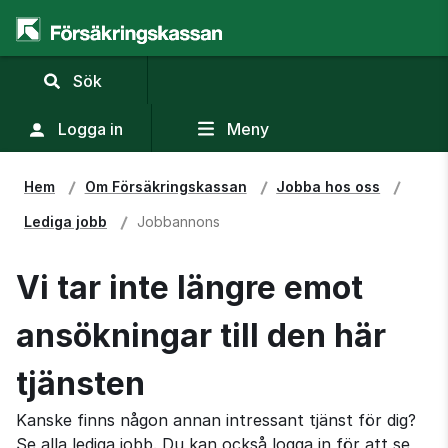
,
Sök
visa
sökfält
Logga in
Meny
Hem
Om Försäkringskassan
Jobba hos oss
Lediga jobb
Jobbannons
Vi tar inte längre emot
ansökningar till den här
tjänsten
Kanske finns någon annan intressant tjänst för dig?
Se alla lediga jobb. Du kan också logga in för att se