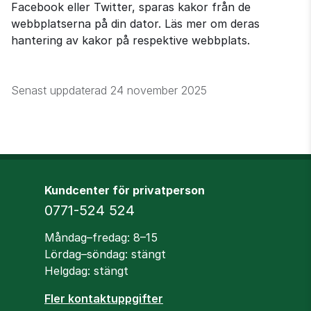
Facebook eller Twitter, sparas kakor från de 
webbplatserna på din dator. Läs mer om deras 
hantering av kakor på respektive webbplats.
Senast uppdaterad
24 november 2025
Kundcenter för privatperson
Telefon
0771-524 524
Öppettider
Måndag–fredag: 8–15
Lördag–söndag: stängt
Helgdag: stängt
Fler kontaktuppgifter