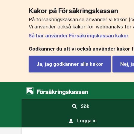
Kakor på Försäkringskassan
På forsakringskassan.se använder vi kakor (co
Vi använder också kakor för webbanalys för 
Så här använder Försäkringskassan kakor
Godkänner du att vi också använder kakor 
Ja, jag godkänner alla kakor
Nej, 
,
Sök
visa
sökfält
Logga in