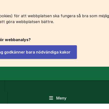
okies) för att webbplatsen ska fungera så bra som möjligt
att göra webbplatsen bättre.
för webbanalys?
jag godkänner bara nödvändiga kakor
Meny