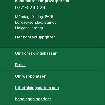
Kundcenter för privatperson
Telefon
0771-524 524
Öppettider
Måndag–fredag: 8–15
Lördag–söndag: stängt
Helgdag: stängt
Fler kontaktuppgifter
Om Försäkringskassan
Press
Om webbplatsen
Utbetalningsdatum och
handläggningstider