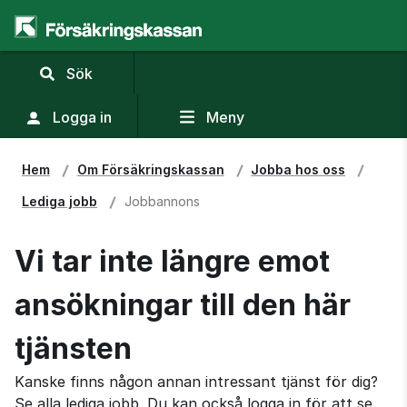
,
Sök
visa
sökfält
Logga in
Meny
Hem
Om Försäkringskassan
Jobba hos oss
Lediga jobb
Jobbannons
Vi tar inte längre emot
ansökningar till den här
tjänsten
Kanske finns någon annan intressant tjänst för dig?
Se alla lediga jobb. Du kan också logga in för att se