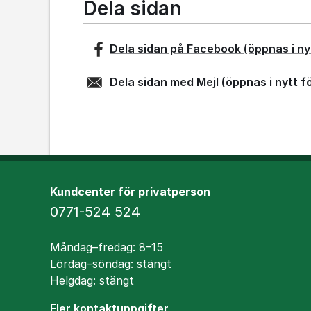
Dela sidan
Dela sidan på
Facebook
(öppnas i ny
Dela sidan med
Mejl
(öppnas i nytt f
Kundcenter för privatperson
Telefon
0771-524 524
Öppettider
Måndag–fredag: 8–15
Lördag–söndag: stängt
Helgdag: stängt
Fler kontaktuppgifter