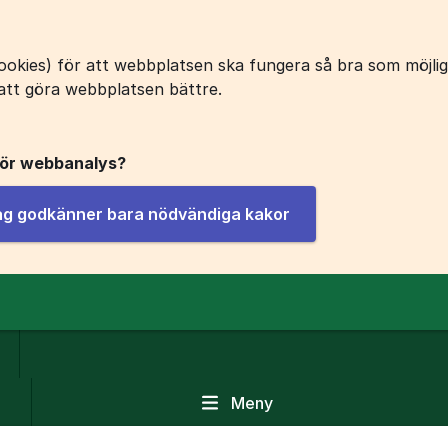
okies) för att webbplatsen ska fungera så bra som möjligt
att göra webbplatsen bättre.
för webbanalys?
jag godkänner bara nödvändiga kakor
Meny