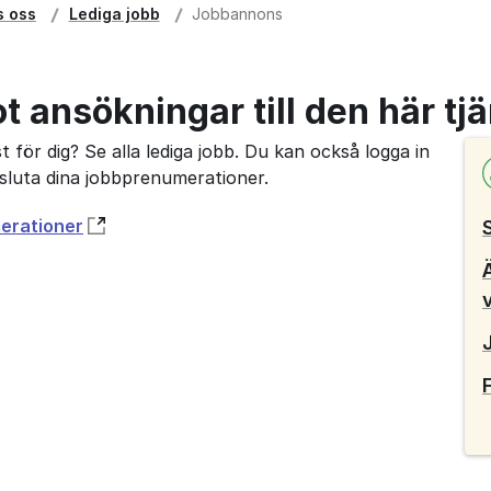
s oss
Lediga jobb
Jobbannons
ot ansökningar till den här tj
 för dig? Se alla lediga jobb. Du kan också logga in
avsluta dina jobbprenumerationer.
merationer