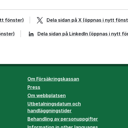
tt fönster)
Dela sidan på
X
(öppnas i nytt fönst
önster)
Dela sidan på
LinkedIn
(öppnas i nytt fö
Om Försäkringskassan
Press
Om webbplatsen
Utbetalningsdatum och
handläggningstider
Behandling av personuppgifter
Information in other languages