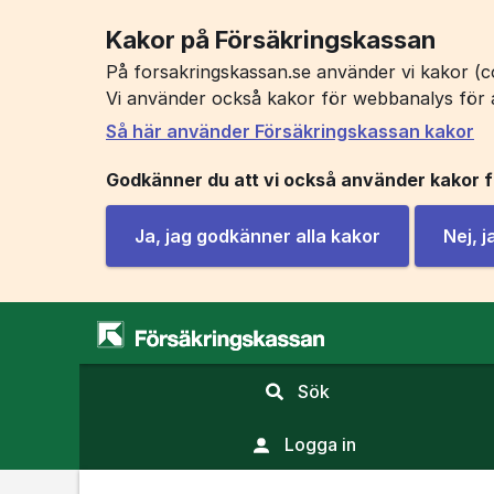
Kakor på Försäkringskassan
På forsakringskassan.se använder vi kakor (co
Vi använder också kakor för webbanalys för 
Så här använder Försäkringskassan kakor
Godkänner du att vi också använder kakor 
Ja, jag godkänner alla kakor
Nej, 
,
Sök
visa
sökfält
Logga in