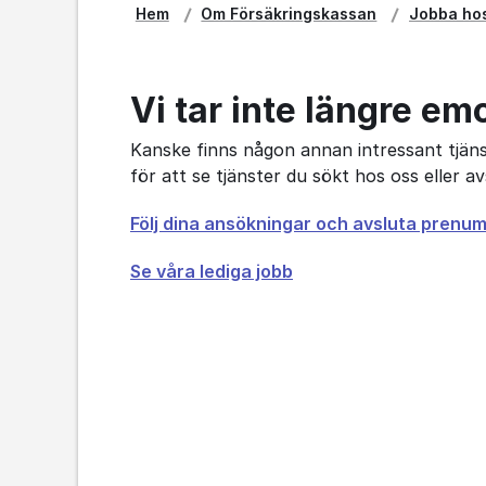
Hem
Om Försäkringskassan
Jobba ho
Vi tar inte längre em
Kanske finns någon annan intressant tjänst
för att se tjänster du sökt hos oss eller 
Öppnas
Följ dina ansökningar och avsluta prenu
i
Se våra lediga jobb
nytt
fönster