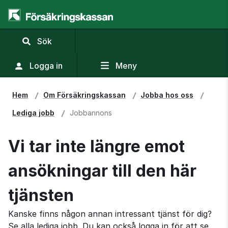
,
Sök
visa
sökfält
Logga in
Meny
Hem
Om Försäkringskassan
Jobba hos oss
Lediga jobb
Jobbannons
Vi tar inte längre emot
ansökningar till den här
tjänsten
Kanske finns någon annan intressant tjänst för dig?
Se alla lediga jobb. Du kan också logga in för att se