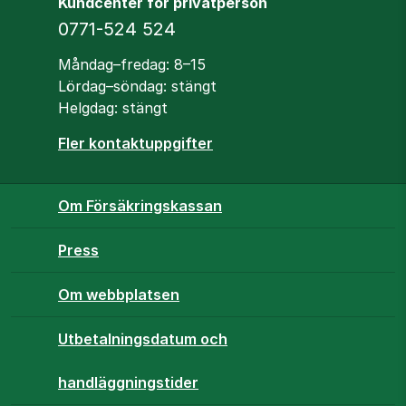
Kundcenter för privatperson
Telefon
0771-524 524
Öppettider
Måndag–fredag: 8–15
Lördag–söndag: stängt
Helgdag: stängt
Fler kontaktuppgifter
Om Försäkringskassan
Press
Om webbplatsen
Utbetalningsdatum och
handläggningstider