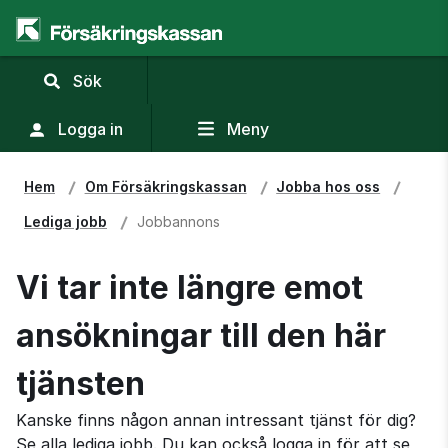
,
Sök
visa
sökfält
Logga in
Meny
Hem
Om Försäkringskassan
Jobba hos oss
Lediga jobb
Jobbannons
Vi tar inte längre emot
ansökningar till den här
tjänsten
Kanske finns någon annan intressant tjänst för dig?
Se alla lediga jobb. Du kan också logga in för att se