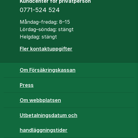
Kundcenter för privatperson
Telefon
0771-524 524
Öppettider
Måndag–fredag: 8–15
Lördag–söndag: stängt
Helgdag: stängt
Fler kontaktuppgifter
Om Försäkringskassan
Press
Om webbplatsen
Utbetalningsdatum och
handläggningstider