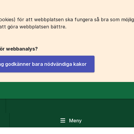
okies) för att webbplatsen ska fungera så bra som möjligt
att göra webbplatsen bättre.
för webbanalys?
jag godkänner bara nödvändiga kakor
Meny