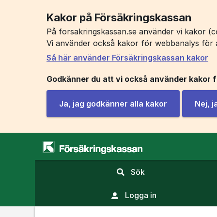
Kakor på Försäkringskassan
På forsakringskassan.se använder vi kakor (co
Vi använder också kakor för webbanalys för 
Så här använder Försäkringskassan kakor
Godkänner du att vi också använder kakor 
Ja, jag godkänner alla kakor
Nej, 
,
Sök
visa
sökfält
Logga in