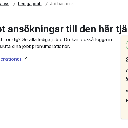
s oss
Lediga jobb
Jobbannons
ot ansökningar till den här tj
 för dig? Se alla lediga jobb. Du kan också logga in
avsluta dina jobbprenumerationer.
merationer