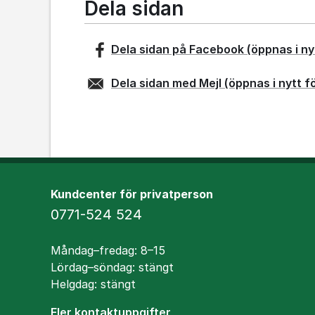
Dela sidan
Dela sidan på
Facebook
(öppnas i ny
Dela sidan med
Mejl
(öppnas i nytt f
Kundcenter för privatperson
Telefon
0771-524 524
Öppettider
Måndag–fredag: 8–15
Lördag–söndag: stängt
Helgdag: stängt
Fler kontaktuppgifter