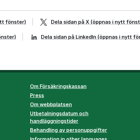
tt fönster)
Dela sidan på
X
(öppnas i nytt fönst
önster)
Dela sidan på
LinkedIn
(öppnas i nytt fö
Om Försäkringskassan
Press
Om webbplatsen
Utbetalningsdatum och
handläggningstider
Behandling av personuppgifter
Information in other languages