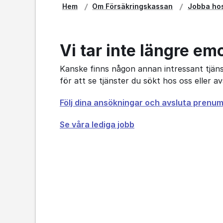
Hem
Om Försäkringskassan
Jobba ho
Vi tar inte längre em
Kanske finns någon annan intressant tjänst
för att se tjänster du sökt hos oss eller 
Öppnas
Följ dina ansökningar och avsluta prenu
i
Se våra lediga jobb
nytt
fönster