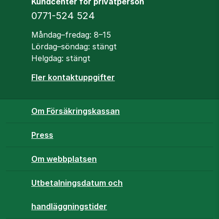
Kundcenter för privatperson
Telefon
0771-524 524
Öppettider
Måndag–fredag: 8–15
Lördag–söndag: stängt
Helgdag: stängt
Fler kontaktuppgifter
Om Försäkringskassan
Press
Om webbplatsen
Utbetalningsdatum och
handläggningstider