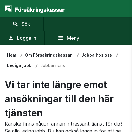
,
Sök
visa
sökfält
Logga in
Meny
Hem
Om Försäkringskassan
Jobba hos oss
Lediga jobb
Jobbannons
Vi tar inte längre emot
ansökningar till den här
tjänsten
Kanske finns någon annan intressant tjänst för dig?
Se alla lediga jobb. Du kan också logga in för att se