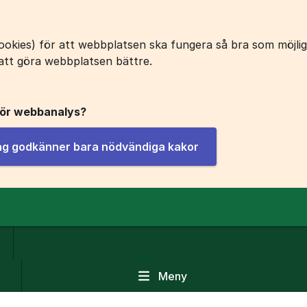
okies) för att webbplatsen ska fungera så bra som möjligt
att göra webbplatsen bättre.
för webbanalys?
jag godkänner bara nödvändiga kakor
Meny