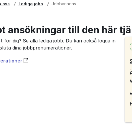
s oss
Lediga jobb
Jobbannons
ot ansökningar till den här tj
 för dig? Se alla lediga jobb. Du kan också logga in
avsluta dina jobbprenumerationer.
merationer