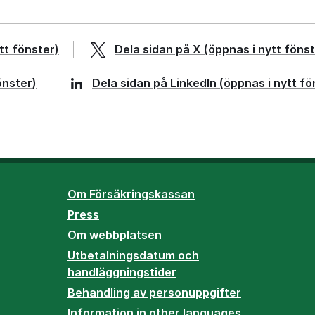
tt fönster)
Dela sidan på
X
(öppnas i nytt fönst
önster)
Dela sidan på
LinkedIn
(öppnas i nytt fö
Om Försäkringskassan
Press
Om webbplatsen
Utbetalningsdatum och
handläggningstider
Behandling av personuppgifter
Information in other languages