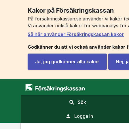
Kakor på Försäkringskassan
På forsakringskassan.se använder vi kakor (co
Vi använder också kakor för webbanalys för 
Så här använder Försäkringskassan kakor
Godkänner du att vi också använder kakor 
Ja, jag godkänner alla kakor
Nej, 
,
Sök
visa
sökfält
Logga in