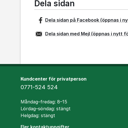
Dela sidan
Dela sidan på
Facebook
(öppnas i ny
Dela sidan med
Mejl
(öppnas i nytt f
Kundcenter för privatperson
Telefon
0771-524 524
Öppettider
Måndag–fredag: 8–15
Lördag–söndag: stängt
Helgdag: stängt
Fler kontaktuppgifter