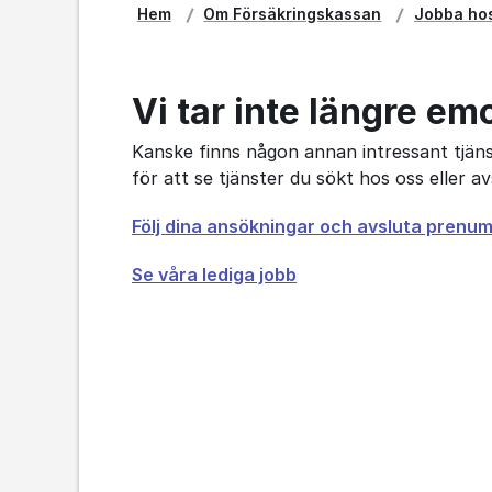
Hem
Om Försäkringskassan
Jobba ho
Vi tar inte längre em
Kanske finns någon annan intressant tjänst
för att se tjänster du sökt hos oss eller 
Öppnas
Följ dina ansökningar och avsluta prenu
i
Se våra lediga jobb
nytt
fönster