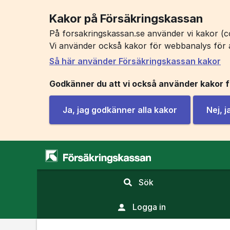
Kakor på Försäkringskassan
På forsakringskassan.se använder vi kakor (co
Vi använder också kakor för webbanalys för 
Så här använder Försäkringskassan kakor
Godkänner du att vi också använder kakor 
Ja, jag godkänner alla kakor
Nej, 
,
Sök
visa
sökfält
Logga in