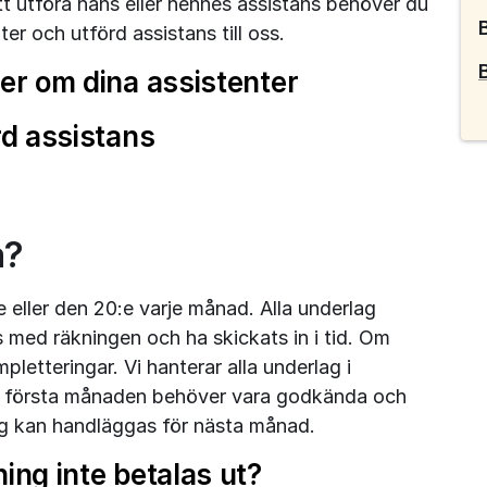
 utföra hans eller hennes assistans behöver du 
r och utförd assistans till oss.
er om dina assistenter
rd assistans
a?
e eller den 20:e varje månad. Alla underlag 
med räkningen och ha skickats in i tid. Om 
letteringar. Vi hanterar alla underlag i 
r första månaden behöver vara godkända och 
ag kan handläggas för nästa månad.
ing inte betalas ut?