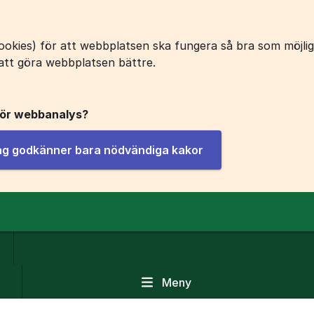
okies) för att webbplatsen ska fungera så bra som möjligt
att göra webbplatsen bättre.
för webbanalys?
jag godkänner bara nödvändiga kakor
Meny