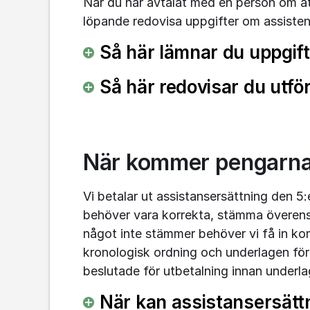
När du har avtalat med en person om att
löpande redovisa uppgifter om assistente
Så här lämnar du uppgift
Så här redovisar du utfö
När kommer pengarn
Vi betalar ut assistansersättning den 5:
behöver vara korrekta, stämma överens 
något inte stämmer behöver vi få in komp
kronologisk ordning och underlagen fö
beslutade för utbetalning innan underl
När kan assistansersättn