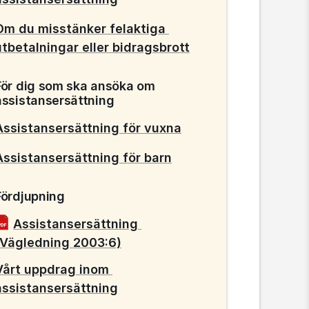
Om du misstänker felaktiga 
utbetalningar eller bidragsbrott
För dig som ska ansöka om 
assistansersättning
Assistansersättning för vuxna
Assistansersättning för barn
Fördjupning
Assistansersättning 
pdf, 2 MB.
(Vägledning 2003:6)
Vårt uppdrag inom 
assistansersättning