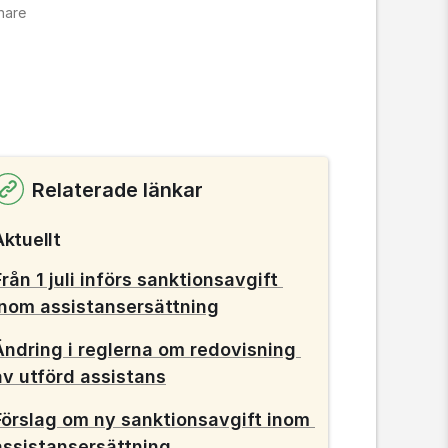
nare
Relaterade länkar
Aktuellt
Från 1 juli införs sanktionsavgift 
inom assistansersättning
Ändring i reglerna om redovisning 
av utförd assistans
Förslag om ny sanktionsavgift inom 
assistansersättning