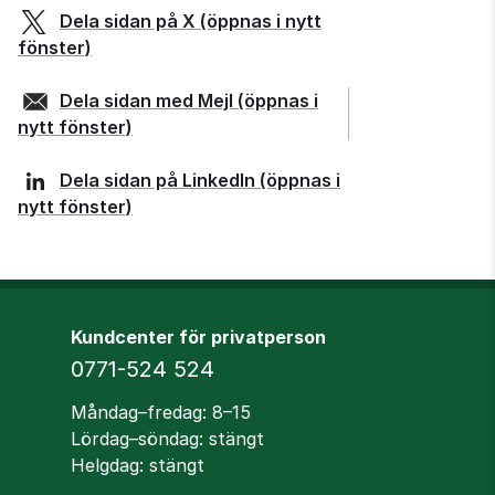
Dela sidan på
X
(öppnas i nytt
fönster)
Dela sidan med
Mejl
(öppnas i
nytt fönster)
Dela sidan på
LinkedIn
(öppnas i
nytt fönster)
Kundcenter för privatperson
Telefon
0771-524 524
Öppettider
Måndag–fredag: 8–15
Lördag–söndag: stängt
Helgdag: stängt