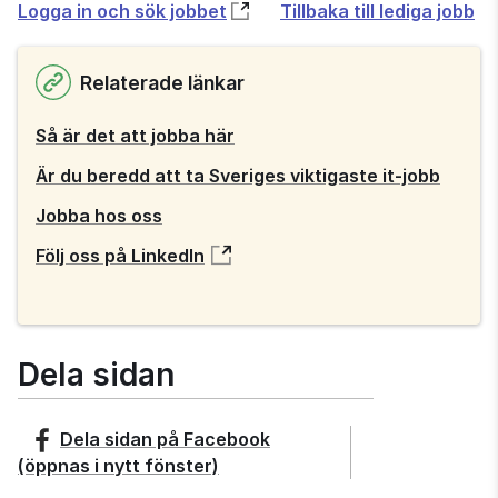
Öppnas
Logga in och sök jobbet
Tillbaka till lediga jobb
i
nytt
Relaterade länkar
fönster
Så är det att jobba här
Är du beredd att ta Sveriges viktigaste it-jobb
Jobba hos oss
Följ oss på LinkedIn
Dela sidan
Dela sidan på
Facebook
(öppnas i nytt fönster)