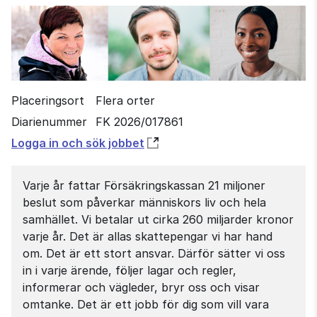
Placeringsort
Flera orter
Diarienummer
FK 2026/017861
Öppnas
Logga in och sök jobbet
i
nytt
Varje år fattar Försäkringskassan 21 miljoner
fönster
beslut som påverkar människors liv och hela
samhället. Vi betalar ut cirka 260 miljarder kronor
varje år. Det är allas skattepengar vi har hand
om. Det är ett stort ansvar. Därför sätter vi oss
in i varje ärende, följer lagar och regler,
informerar och vägleder, bryr oss och visar
omtanke. Det är ett jobb för dig som vill vara