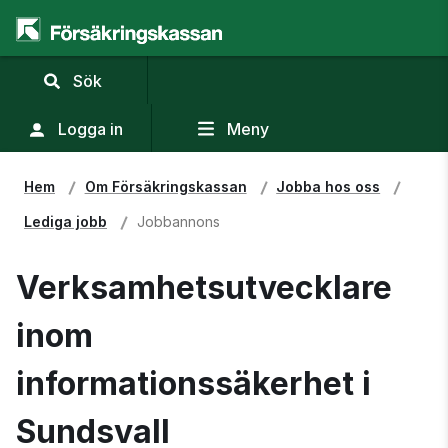
,
Sök
visa
sökfält
Logga in
Meny
Hem
Om Försäkringskassan
Jobba hos oss
Lediga jobb
Jobbannons
Verksamhetsutvecklare
inom
informationssäkerhet i
Sundsvall