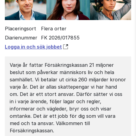
Placeringsort
Flera orter
Diarienummer
FK 2026/017855
Öppnas
Logga in och sök jobbet
i
nytt
Varje år fattar Försäkringskassan 21 miljoner
fönster
beslut som påverkar människors liv och hela
samhället. Vi betalar ut cirka 260 miljarder kronor
varje år. Det är allas skattepengar vi har hand
om. Det är ett stort ansvar. Därför sätter vi oss
in i varje ärende, följer lagar och regler,
informerar och vägleder, bryr oss och visar
omtanke. Det är ett jobb för dig som vill vara
med och ta ansvar. Välkommen till
Försäkringskassan.