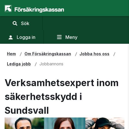
,
Sök
visa
sökfält
Logga in
Meny
Hem
Om Försäkringskassan
Jobba hos oss
Lediga jobb
Jobbannons
Verksamhetsexpert inom
säkerhetsskydd i
Sundsvall