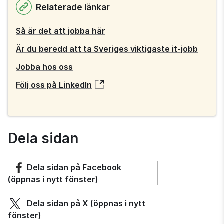
Relaterade länkar
fönster
Så är det att jobba här
Är du beredd att ta Sveriges viktigaste it-jobb
Jobba hos oss
Följ oss på LinkedIn
Dela sidan
Dela sidan på
Facebook
(öppnas i nytt fönster)
Dela sidan på
X
(öppnas i nytt
fönster)