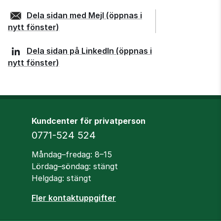
Dela sidan med
Mejl
(öppnas i
nytt fönster)
Dela sidan på
LinkedIn
(öppnas i
nytt fönster)
Kundcenter för privatperson
Telefon
0771-524 524
Öppettider
Måndag–fredag: 8–15
Lördag–söndag: stängt
Helgdag: stängt
Fler kontaktuppgifter