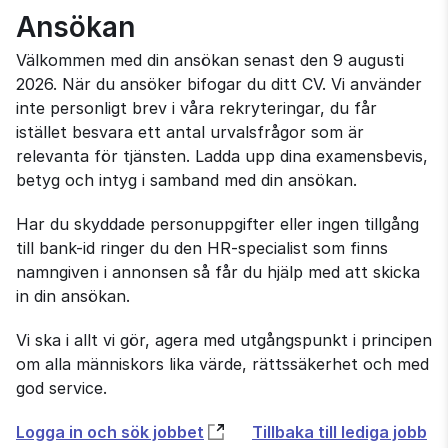
Ansökan
Välkommen med din ansökan senast den 9 augusti
2026. När du ansöker bifogar du ditt CV. Vi använder
inte personligt brev i våra rekryteringar, du får
istället besvara ett antal urvalsfrågor som är
relevanta för tjänsten. Ladda upp dina examensbevis,
betyg och intyg i samband med din ansökan.
Har du skyddade personuppgifter eller ingen tillgång
till bank-id ringer du den HR-specialist som finns
namngiven i annonsen så får du hjälp med att skicka
in din ansökan.
Vi ska i allt vi gör, agera med utgångspunkt i principen
om alla människors lika värde, rättssäkerhet och med
god service.
Öppnas
Logga in och sök jobbet
Tillbaka till lediga jobb