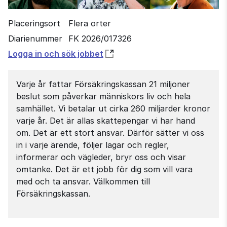
Placeringsort
Flera orter
Diarienummer
FK 2026/017326
Öppnas
Logga in och sök jobbet
i
nytt
Varje år fattar Försäkringskassan 21 miljoner
fönster
beslut som påverkar människors liv och hela
samhället. Vi betalar ut cirka 260 miljarder kronor
varje år. Det är allas skattepengar vi har hand
om. Det är ett stort ansvar. Därför sätter vi oss
in i varje ärende, följer lagar och regler,
informerar och vägleder, bryr oss och visar
omtanke. Det är ett jobb för dig som vill vara
med och ta ansvar. Välkommen till
Försäkringskassan.