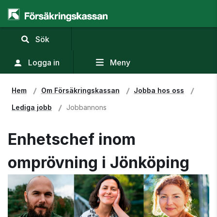
,
Sök
visa
sökfält
Logga in
Meny
Hem
Om Försäkringskassan
Jobba hos oss
Lediga jobb
Jobbannons
Enhetschef inom
omprövning i Jönköping