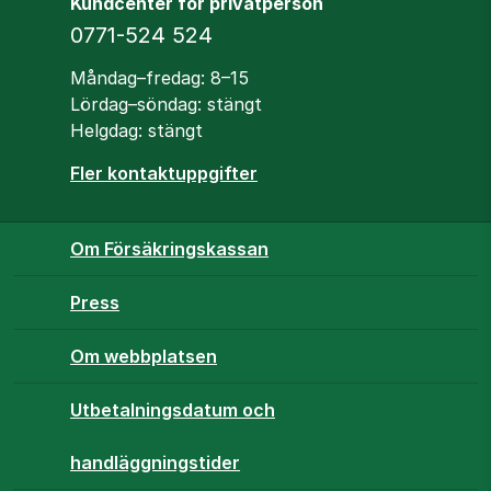
Kundcenter för privatperson
Telefon
0771-524 524
Öppettider
Måndag–fredag: 8–15
Lördag–söndag: stängt
Helgdag: stängt
Fler kontaktuppgifter
Om Försäkringskassan
Press
Om webbplatsen
Utbetalningsdatum och
handläggningstider