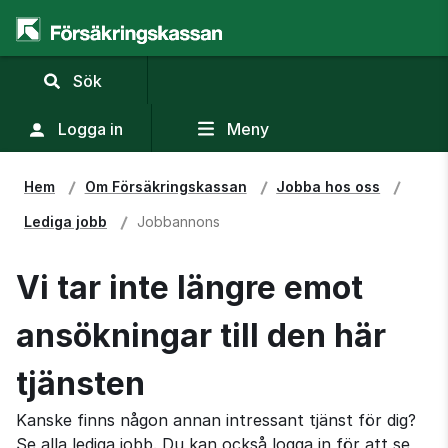
,
Sök
visa
sökfält
Logga in
Meny
Hem
Om Försäkringskassan
Jobba hos oss
Lediga jobb
Jobbannons
Vi tar inte längre emot
ansökningar till den här
tjänsten
Kanske finns någon annan intressant tjänst för dig?
Se alla lediga jobb. Du kan också logga in för att se