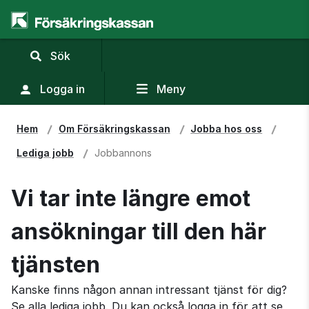
,
Sök
visa
sökfält
Logga in
Meny
Hem
Om Försäkringskassan
Jobba hos oss
Lediga jobb
Jobbannons
Vi tar inte längre emot
ansökningar till den här
tjänsten
Kanske finns någon annan intressant tjänst för dig?
Se alla lediga jobb. Du kan också logga in för att se