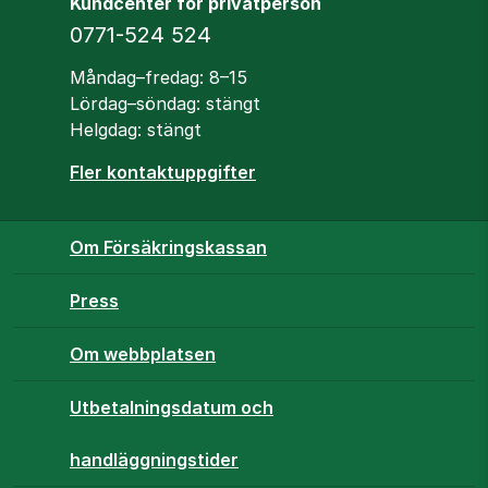
Kundcenter för privatperson
Telefon
0771-524 524
Öppettider
Måndag–fredag: 8–15
Lördag–söndag: stängt
Helgdag: stängt
Fler kontaktuppgifter
Om Försäkringskassan
Press
Om webbplatsen
Utbetalningsdatum och
handläggningstider