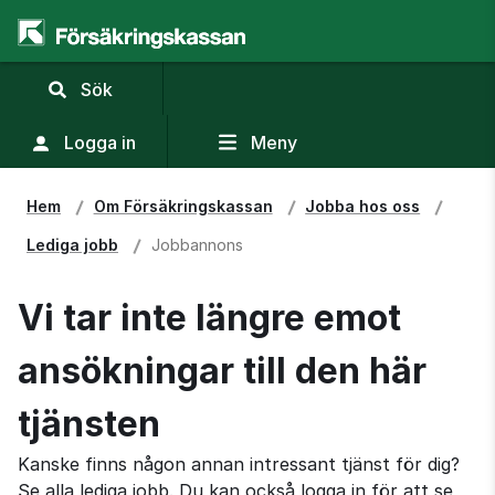
,
Sök
visa
sökfält
Logga in
Meny
Hem
Om Försäkringskassan
Jobba hos oss
Lediga jobb
Jobbannons
Vi tar inte längre emot
ansökningar till den här
tjänsten
Kanske finns någon annan intressant tjänst för dig?
Se alla lediga jobb. Du kan också logga in för att se