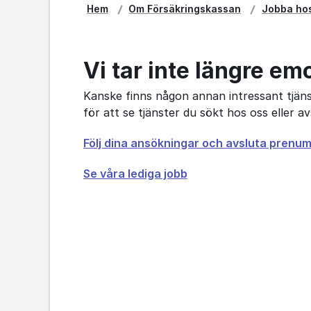
Hem
Om Försäkringskassan
Jobba ho
Vi tar inte längre em
Kanske finns någon annan intressant tjänst
för att se tjänster du sökt hos oss eller 
Öppnas
Följ dina ansökningar och avsluta prenu
i
Se våra lediga jobb
nytt
fönster