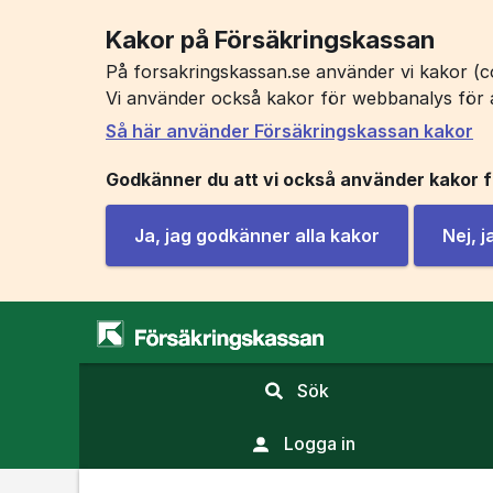
Kakor på Försäkringskassan
På forsakringskassan.se använder vi kakor (co
Vi använder också kakor för webbanalys för 
Så här använder Försäkringskassan kakor
Godkänner du att vi också använder kakor 
Ja, jag godkänner alla kakor
Nej, 
,
Sök
visa
sökfält
Logga in