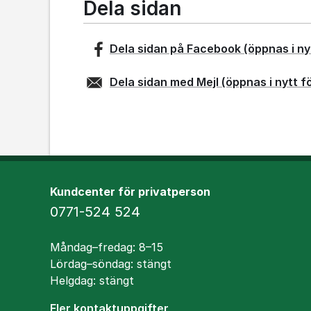
Dela sidan
Dela sidan på
Facebook
(öppnas i ny
Dela sidan med
Mejl
(öppnas i nytt f
Kundcenter för privatperson
Telefon
0771-524 524
Öppettider
Måndag–fredag: 8–15
Lördag–söndag: stängt
Helgdag: stängt
Fler kontaktuppgifter