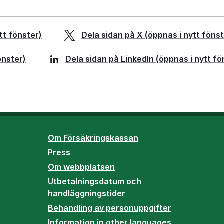
tt fönster)
Dela sidan på
X
(öppnas i nytt fönst
önster)
Dela sidan på
LinkedIn
(öppnas i nytt fö
Om Försäkringskassan
Press
Om webbplatsen
Utbetalningsdatum och
handläggningstider
Behandling av personuppgifter
Information in other languages