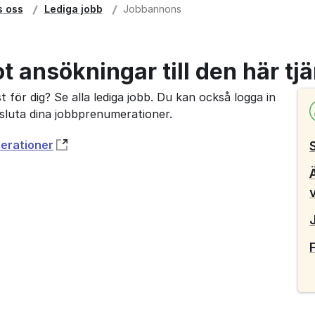
s oss
Lediga jobb
Jobbannons
ot ansökningar till den här tj
 för dig? Se alla lediga jobb. Du kan också logga in
avsluta dina jobbprenumerationer.
merationer