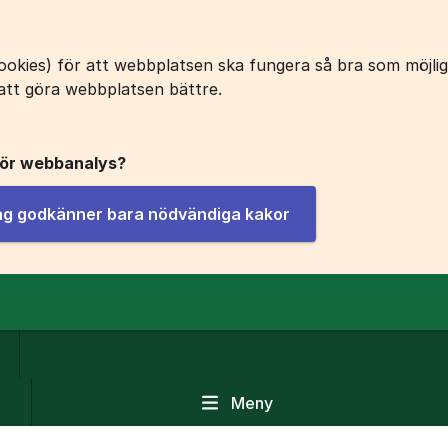
okies) för att webbplatsen ska fungera så bra som möjligt
att göra webbplatsen bättre.
för webbanalys?
jag godkänner bara nödvändiga kakor
Meny