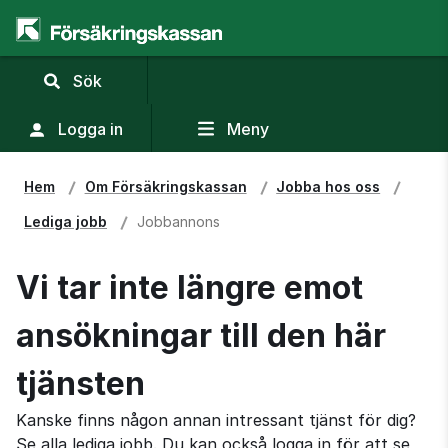
,
Sök
visa
sökfält
Logga in
Meny
Hem
Om Försäkringskassan
Jobba hos oss
Lediga jobb
Jobbannons
Vi tar inte längre emot
ansökningar till den här
tjänsten
Kanske finns någon annan intressant tjänst för dig?
Se alla lediga jobb. Du kan också logga in för att se