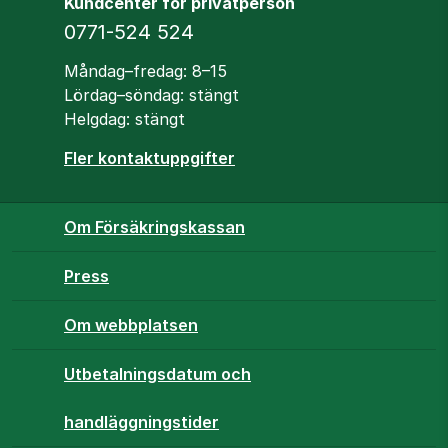
Kundcenter för privatperson
Telefon
0771-524 524
Öppettider
Måndag–fredag: 8–15
Lördag–söndag: stängt
Helgdag: stängt
Fler kontaktuppgifter
Om Försäkringskassan
Press
Om webbplatsen
Utbetalningsdatum och
handläggningstider