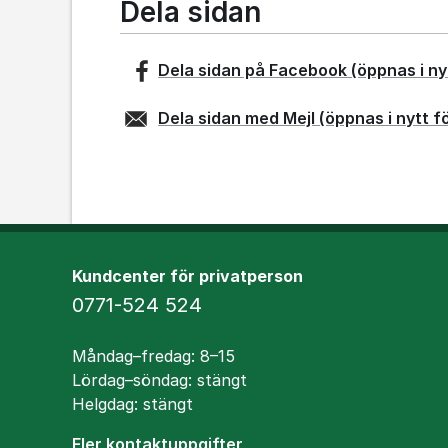
Dela sidan
Dela sidan på
Facebook
(öppnas i ny
Dela sidan med
Mejl
(öppnas i nytt f
Kundcenter för privatperson
Telefon
0771-524 524
Öppettider
Måndag–fredag: 8–15
Lördag–söndag: stängt
Helgdag: stängt
Fler kontaktuppgifter