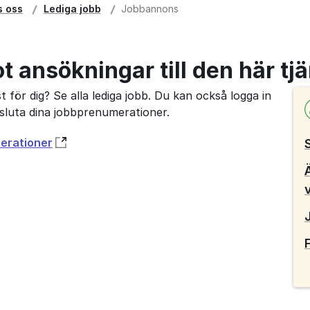
s oss
Lediga jobb
Jobbannons
ot ansökningar till den här tj
 för dig? Se alla lediga jobb. Du kan också logga in
avsluta dina jobbprenumerationer.
merationer