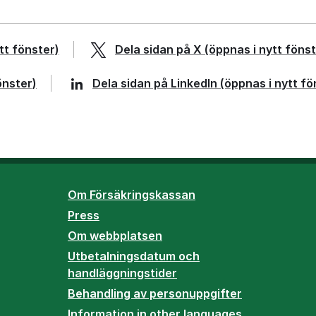
tt fönster)
Dela sidan på
X
(öppnas i nytt fönst
önster)
Dela sidan på
LinkedIn
(öppnas i nytt fö
Om Försäkringskassan
Press
Om webbplatsen
Utbetalningsdatum och
handläggningstider
Behandling av personuppgifter
Information in other languages