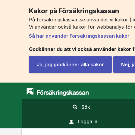
Kakor på Försäkringskassan
På forsakringskassan.se använder vi kakor (co
Vi använder också kakor för webbanalys för 
Så här använder Försäkringskassan kakor
Godkänner du att vi också använder kakor 
Ja, jag godkänner alla kakor
Nej, 
,
Sök
visa
sökfält
Logga in