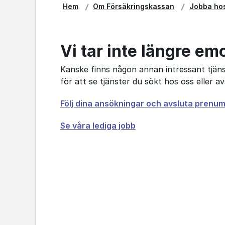
Hem
Om Försäkringskassan
Jobba ho
Vi tar inte längre em
Kanske finns någon annan intressant tjänst
för att se tjänster du sökt hos oss eller 
Öppnas
Följ dina ansökningar och avsluta prenu
i
Se våra lediga jobb
nytt
fönster