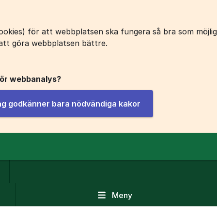
okies) för att webbplatsen ska fungera så bra som möjligt
att göra webbplatsen bättre.
för webbanalys?
jag godkänner bara nödvändiga kakor
Meny