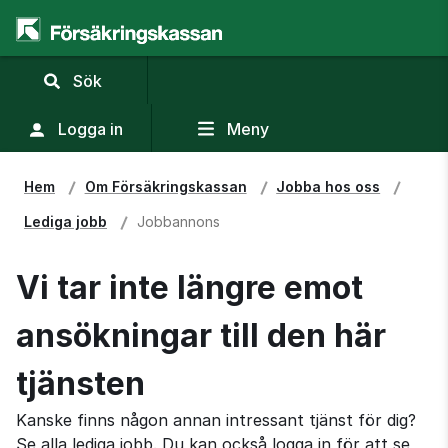
,
Sök
visa
sökfält
Logga in
Meny
Hem
Om Försäkringskassan
Jobba hos oss
Lediga jobb
Jobbannons
Vi tar inte längre emot
ansökningar till den här
tjänsten
Kanske finns någon annan intressant tjänst för dig?
Se alla lediga jobb. Du kan också logga in för att se