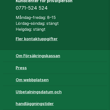
Kundcenter för privatperson
Telefon
0771-524 524
Öppettider
Måndag–fredag: 8–15
Lördag–söndag: stängt
Helgdag: stängt
Fler kontaktuppgifter
Om Försäkringskassan
Press
Om webbplatsen
Utbetalningsdatum och
handläggningstider