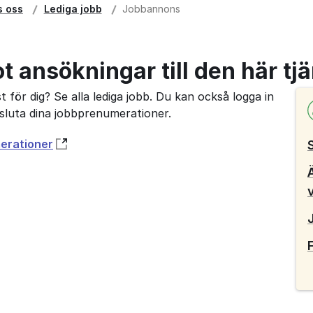
s oss
Lediga jobb
Jobbannons
ot ansökningar till den här tj
 för dig? Se alla lediga jobb. Du kan också logga in
avsluta dina jobbprenumerationer.
merationer