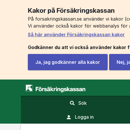
Kakor på Försäkringskassan
På forsakringskassan.se använder vi kakor (co
Vi använder också kakor för webbanalys för 
Så här använder Försäkringskassan kakor
Godkänner du att vi också använder kakor 
Ja, jag godkänner alla kakor
Nej, 
,
Sök
visa
sökfält
Logga in