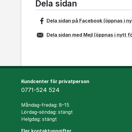
Dela sidan
Dela sidan på
Facebook
(öppnas i ny
Dela sidan med
Mejl
(öppnas i nytt f
Kundcenter för privatperson
Telefon
0771-524 524
Öppettider
Måndag–fredag: 8–15
Lördag–söndag: stängt
Helgdag: stängt
Fler kontaktuppgifter