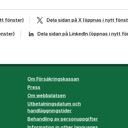
tt fönster)
Dela sidan på
X
(öppnas i nytt fönst
önster)
Dela sidan på
LinkedIn
(öppnas i nytt fö
Om Försäkringskassan
Press
Om webbplatsen
Utbetalningsdatum och
handläggningstider
Behandling av personuppgifter
Information in other languages