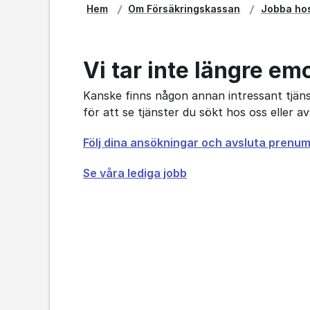
Hem
Om Försäkringskassan
Jobba ho
Vi tar inte längre em
Kanske finns någon annan intressant tjänst
för att se tjänster du sökt hos oss eller 
Öppnas
Följ dina ansökningar och avsluta prenu
i
Se våra lediga jobb
nytt
fönster