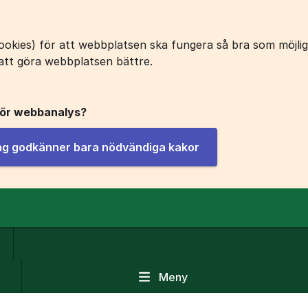
okies) för att webbplatsen ska fungera så bra som möjligt
att göra webbplatsen bättre.
för webbanalys?
jag godkänner bara nödvändiga kakor
Meny