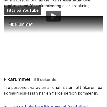
Våra attityder och åsikter kan i vissa situationer 
utgöra grund för diskriminering eller kränkning.
Titta på YouTube
Fikarummet
Fikarummet
59 sekunder
Tre personer, varav en är chef, sitter i ett fikarum på
Försäkringskassan när en fjärde person kommer in.
Lika rättigheter – Fikarummet (syntolkad 