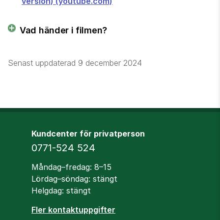
version) (youtube.com)
Vad händer i filmen?
Senast uppdaterad
9 december 2024
Kundcenter för privatperson
Telefon
0771-524 524
Öppettider
Måndag–fredag: 8–15
Lördag–söndag: stängt
Helgdag: stängt
Fler kontaktuppgifter