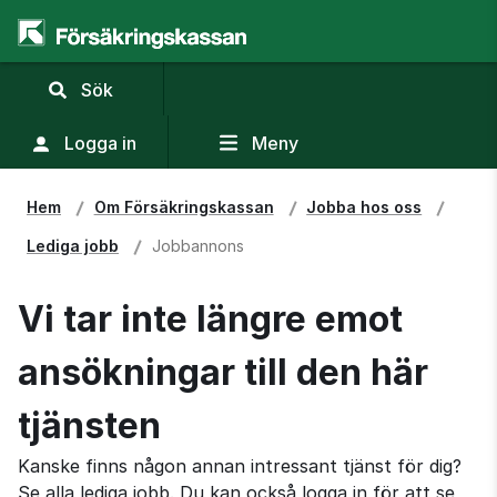
,
Sök
visa
sökfält
Logga in
Meny
Hem
Om Försäkringskassan
Jobba hos oss
Lediga jobb
Jobbannons
Vi tar inte längre emot
ansökningar till den här
tjänsten
Kanske finns någon annan intressant tjänst för dig?
Se alla lediga jobb. Du kan också logga in för att se