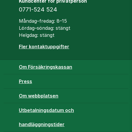
Kundcenter för privatperson
Telefon
0771-524 524
Öppettider
Måndag–fredag: 8–15
Lördag–söndag: stängt
Helgdag: stängt
Fler kontaktuppgifter
Om Försäkringskassan
Press
Om webbplatsen
Utbetalningsdatum och
handläggningstider