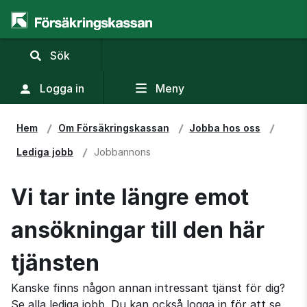
,
Sök
visa
sökfält
Logga in
Meny
Hem
Om Försäkringskassan
Jobba hos oss
Lediga jobb
Jobbannons
Vi tar inte längre emot
ansökningar till den här
tjänsten
Kanske finns någon annan intressant tjänst för dig?
Se alla lediga jobb. Du kan också logga in för att se