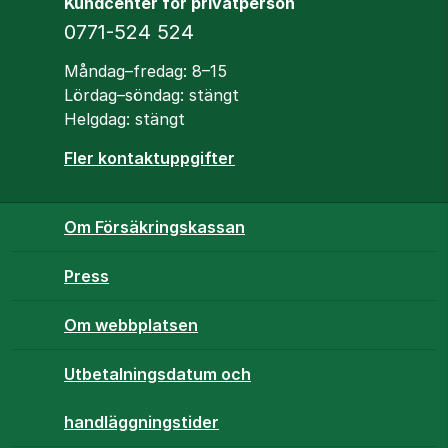
Kundcenter för privatperson
Telefon
0771-524 524
Öppettider
Måndag–fredag: 8–15
Lördag–söndag: stängt
Helgdag: stängt
Fler kontaktuppgifter
Om Försäkringskassan
Press
Om webbplatsen
Utbetalningsdatum och
handläggningstider