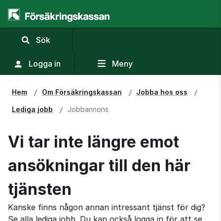
,
Sök
visa
sökfält
Logga in
Meny
Hem
Om Försäkringskassan
Jobba hos oss
Lediga jobb
Jobbannons
Vi tar inte längre emot
ansökningar till den här
tjänsten
Kanske finns någon annan intressant tjänst för dig?
Se alla lediga jobb. Du kan också logga in för att se