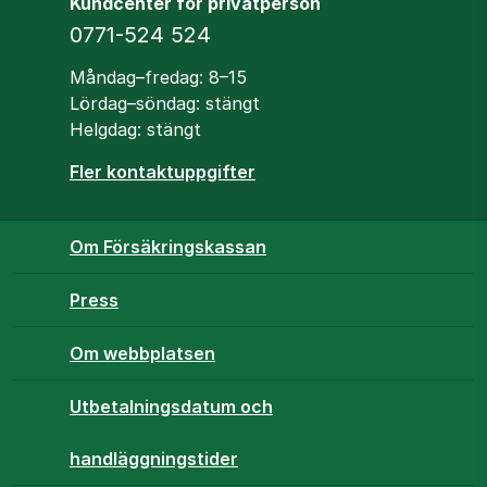
Kundcenter för privatperson
Telefon
0771-524 524
Öppettider
Måndag–fredag: 8–15
Lördag–söndag: stängt
Helgdag: stängt
Fler kontaktuppgifter
Om Försäkringskassan
Press
Om webbplatsen
Utbetalningsdatum och
handläggningstider