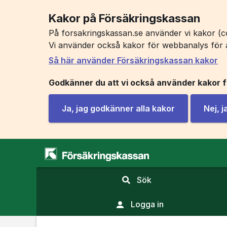
Kakor på Försäkringskassan
På forsakringskassan.se använder vi kakor (co
Vi använder också kakor för webbanalys för 
Så här använder Försäkringskassan kakor
Godkänner du att vi också använder kakor 
Ja, jag godkänner alla kakor
Nej, 
,
Sök
visa
sökfält
Logga in