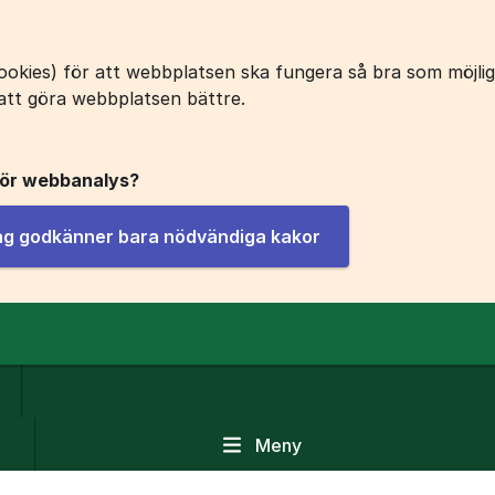
okies) för att webbplatsen ska fungera så bra som möjligt
att göra webbplatsen bättre.
för webbanalys?
jag godkänner bara nödvändiga kakor
Meny