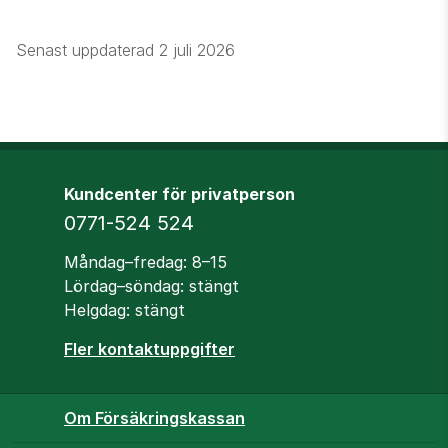
Senast uppdaterad
2 juli 2026
Kundcenter för privatperson
Telefon
0771-524 524
Öppettider
Måndag–fredag: 8–15
Lördag–söndag: stängt
Helgdag: stängt
Fler kontaktuppgifter
Om Försäkringskassan