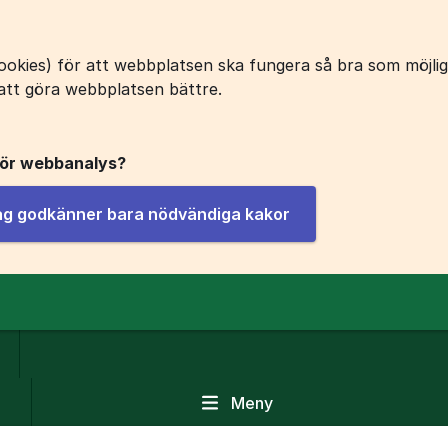
okies) för att webbplatsen ska fungera så bra som möjligt
att göra webbplatsen bättre.
för webbanalys?
jag godkänner bara nödvändiga kakor
Meny