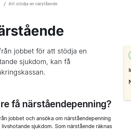
Att stödja en närstående
närstående
ån jobbet för att stödja en 
tande sjukdom, kan få 
äkringskassan.
re få närståendepenning?
 från jobbet och ansöka om närståendepenning 
n livshotande sjukdom. Som närstående räknas 