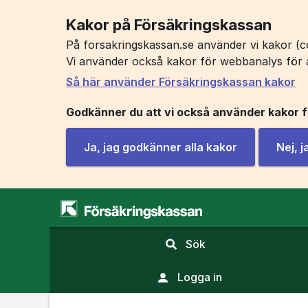
Kakor på Försäkringskassan
På forsakringskassan.se använder vi kakor (co
Vi använder också kakor för webbanalys för 
Så här använder Försäkringskassan kakor
Godkänner du att vi också använder kakor 
Ja, jag godkänner alla kakor
Nej, 
,
Sök
visa
sökfält
Logga in