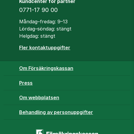
Kundcenter för partner
Telefon
0771-17 90 00
Öppettider
Måndag–fredag: 9–13
Lördag–söndag: stängt
Helgdag: stängt
Fler kontaktuppgifter
Om Försäkringskassan
Press
Om webbplatsen
Behandling av personuppgifter
Startsidan