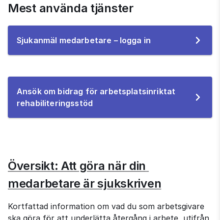
Mest använda tjänster
Till
Sjukanmäl medarbetare – logga in
e-
tjänsten
Ansök om bidrag för arbetsplats­inriktat
Till
rehabiliteringsstöd
e-
tjänsten
Översikt: Att göra när din 
medarbetare är sjukskriven
Kortfattad information om vad du som arbetsgivare 
ska göra för att underlätta återgång i arbete, utifrån 