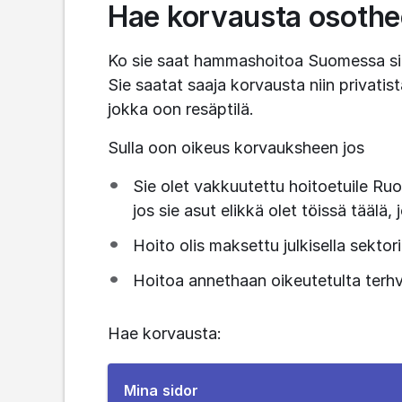
Hae korvausta osothee
Ko sie saat hammashoitoa Suomessa sie 
Sie saatat saaja korvausta niin privatis
jokka oon resäptilä.
Sulla oon oikeus korvauksheen jos
Sie olet vakkuutettu hoitoetuile Ruo
jos sie asut elikkä olet töissä täälä,
Hoito olis maksettu julkisella sektori
Hoitoa annethaan oikeutetulta terhv
Hae korvausta:
To
Mina sidor