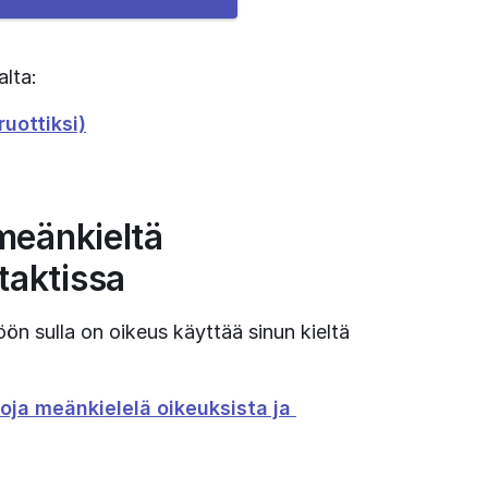
alta:
uottiksi)
meänkieltä 
taktissa
ön sulla on oikeus käyttää sinun kieltä 
oja meänkielelä oikeuksista ja 