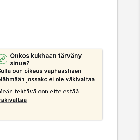
Onkos kukhaan tärväny
sinua?
Sulla oon oikeus vaphaasheen 
elähmään jossako ei ole väkivaltaa
Meän tehtävä oon ette estää 
väkivaltaa