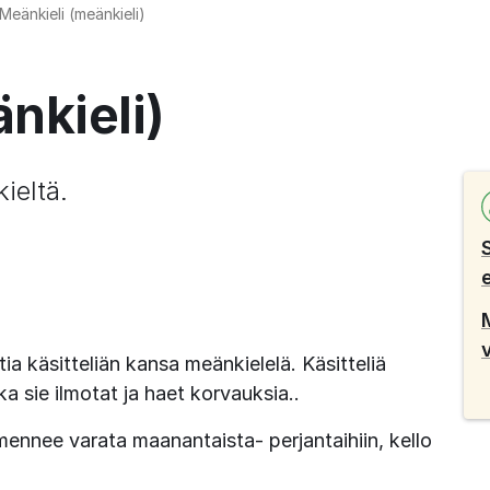
Meänkieli (meänkieli)
nkieli)
ieltä.
ia käsitteliän kansa meänkielelä. Käsitteliä 
 sie ilmotat ja haet korvauksia..
ennee varata maanantaista- perjantaihiin, kello 