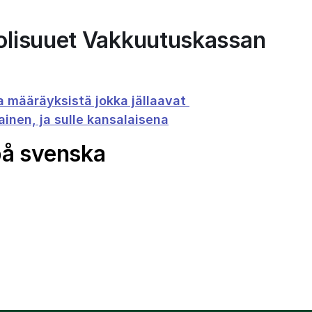
volisuuet Vakkuutuskassan 
a määräyksistä jokka jällaavat 
inen, ja sulle kansalaisena
på svenska