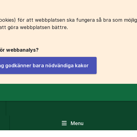
okies) för att webbplatsen ska fungera så bra som möjligt
att göra webbplatsen bättre.
för webbanalys?
jag godkänner bara nödvändiga kakor
Menu