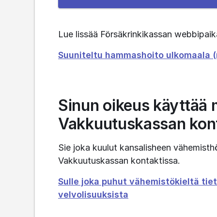
the
e-
service
Lue lissää Försäkrinkikassan webbipaik
Suuniteltu hammashoito ulkomaala (r
Sinun oikeus käyttää 
Vakkuutuskassan kon
Sie joka kuulut kansalisheen vähemisthö
Vakkuutuskassan kontaktissa.
Sulle joka puhut vähemistökieltä tiet
velvolisuuksista