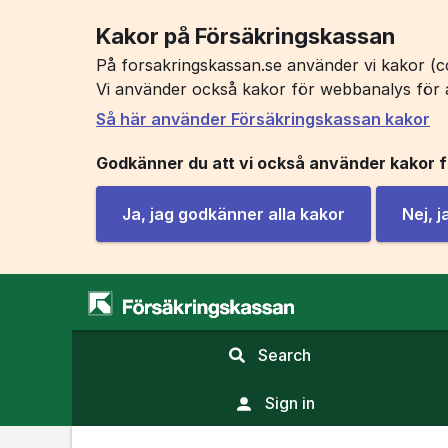
Kakor på Försäkringskassan
På forsakringskassan.se använder vi kakor (co
Vi använder också kakor för webbanalys för 
Så här använder Försäkringskassan kakor
Godkänner du att vi också använder kakor 
Ja, jag godkänner alla kakor
Nej, 
,
Search
display
search
Sign in
field