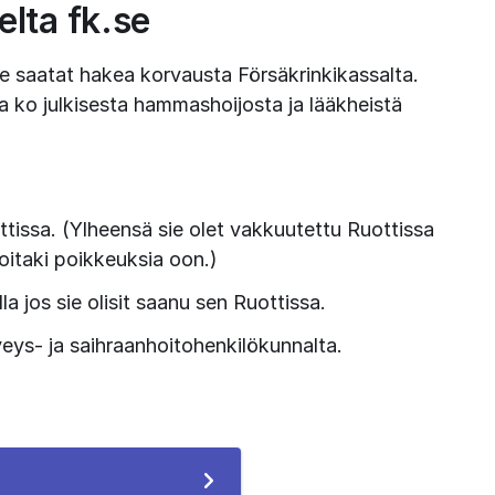
lta fk.se
saatat hakea korvausta Försäkrinkikassalta. 
ta ko julkisesta hammashoijosta ja lääkheistä 
ttissa. (Ylheensä sie olet vakkuutettu Ruottissa 
 joitaki poikkeuksia oon.)
lla jos sie olisit saanu sen Ruottissa.
eys- ja saihraanhoitohenkilökunnalta.