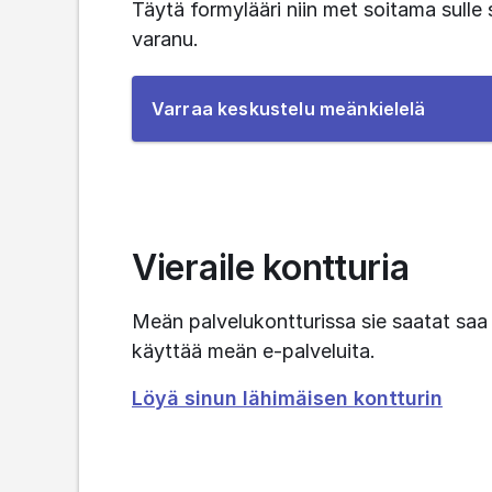
Täytä formylääri niin met soitama sulle 
varanu.
To
Varraa keskustelu meänkielelä
the
e-
service
Vieraile kontturia
Meän palvelukontturissa sie saatat saa t
käyttää meän e-palveluita.
Löyä sinun lähimäisen kontturin