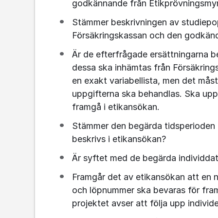
godkännande från Etikprövningsmyn
Stämmer beskrivningen av studiepop
Försäkringskassan och den godkän
Är de efterfrågade ersättningarna be
dessa ska inhämtas från Försäkrings
en exakt variabellista, men det måst
uppgifterna ska behandlas. Ska uppg
framgå i etikansökan.
Stämmer den begärda tidsperioden f
beskrivs i etikansökan?
Är syftet med de begärda individdat
Framgår det av etikansökan att en 
och löpnummer ska bevaras för framt
projektet avser att följa upp individe