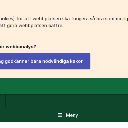
okies) för att webbplatsen ska fungera så bra som möjligt
att göra webbplatsen bättre.
för webbanalys?
jag godkänner bara nödvändiga kakor
Meny