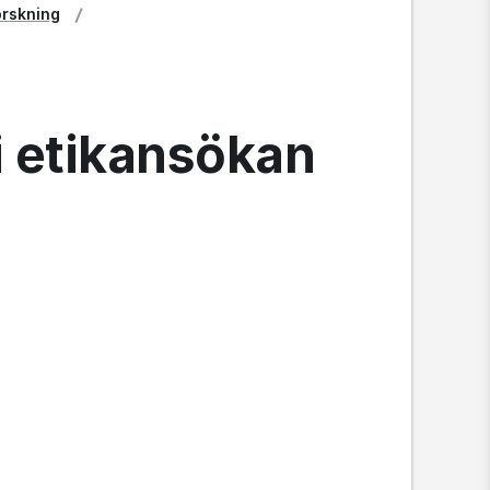
orskning
i etikansökan