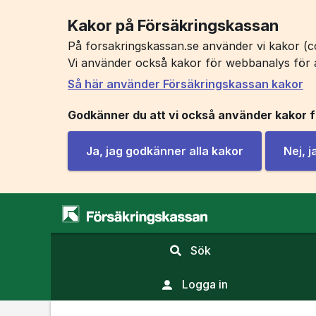
Kakor på Försäkringskassan
På forsakringskassan.se använder vi kakor (co
Vi använder också kakor för webbanalys för 
Så här använder Försäkringskassan kakor
Godkänner du att vi också använder kakor 
Ja, jag godkänner alla kakor
Nej, 
,
Sök
visa
sökfält
Logga in