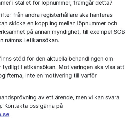
er i stället för löpnummer, framgår detta?
ifter från andra registerhållare ska hanteras 
kan skicka en koppling mellan löpnummer och 
kverksamhet på annan myndighet, till exempel SCB 
n nämns i etikansökan.
finns stöd för den aktuella behandlingen om 
 tydligt i etikansökan. Motiveringen ska visa att 
ifterna, inte en motivering till varför 
handsprövning av ett ärende, men vi kan svara 
på allmänna frågor kring vår bedömning. Kontakta oss gärna på 
n.se
.