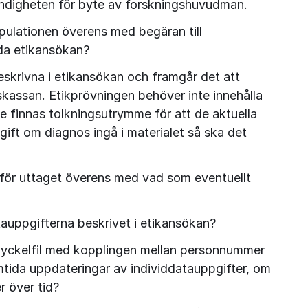
digheten för byte av forskningshuvudman.
ulationen överens med begäran till 
da etikansökan?
skrivna i etikansökan och framgår det att 
kassan. Etikprövningen behöver inte innehålla 
e finnas tolkningsutrymme för att de aktuella 
ift om diagnos ingå i materialet så ska det 
ör uttaget överens med vad som eventuellt 
auppgifterna beskrivet i etikansökan?
nyckelfil med kopplingen mellan personnummer 
ida uppdateringar av individdatauppgifter, om 
r över tid?