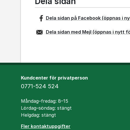
Dela sidan
Dela sidan på
Facebook
(öppnas i ny
Dela sidan med
Mejl
(öppnas i nytt f
Kundcenter för privatperson
Telefon
0771-524 524
Öppettider
Måndag–fredag: 8–15
Lördag–söndag: stängt
Helgdag: stängt
Fler kontaktuppgifter