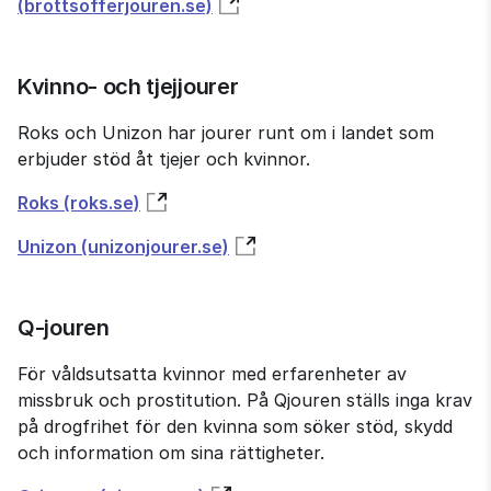
(brottsofferjouren.se)
Kvinno- och tjejjourer
Roks och Unizon har jourer runt om i landet som 
erbjuder stöd åt tjejer och kvinnor.
Roks (roks.se)
Unizon (unizonjourer.se)
Q-jouren
För vålds­utsatta kvinnor med erfarenheter av 
missbruk och prostitution. På Qjouren ställs inga krav 
på drog­frihet för den kvinna som söker stöd, skydd 
och information om sina rättigheter.