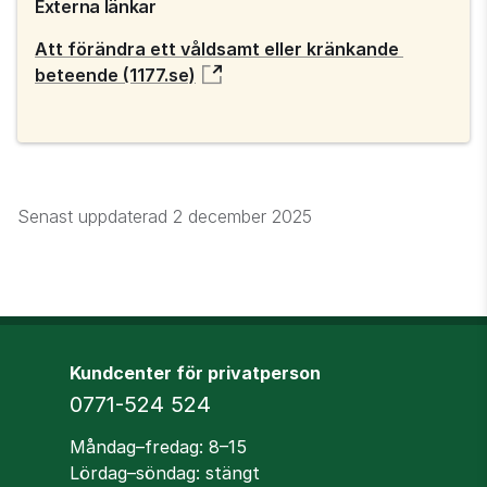
Externa länkar
Att förändra ett våldsamt eller kränkande 
beteende (1177.se)
Senast uppdaterad
2 december 2025
Kundcenter för privatperson
Telefon
0771-524 524
Öppettider
Måndag–fredag: 8–15
Lördag–söndag: stängt