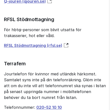
Q-jouren (qjouren.se)
RFSL Stödmottagning
För hbtqi‑personer som blivit utsatta för 
trakasserier, hot eller våld.
RFSL Stödmottagning (rfsl.se)
Terrafem
Jourtelefon för kvinnor med utländsk härkomst. 
Samtalet syns inte på din telefon­räkning. Glöm inte 
att om du inte vill att telefon­numret ska synas i listan 
på senast uppringda nummer i mobil­telefonen 
behöver du ta bort numret från listan.
Telefonnummer: 
020–52 10 10