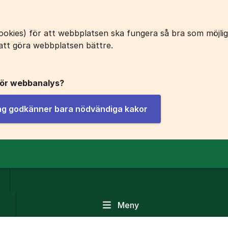
okies) för att webbplatsen ska fungera så bra som möjligt
att göra webbplatsen bättre.
för webbanalys?
jag godkänner bara nödvändiga kakor
Meny