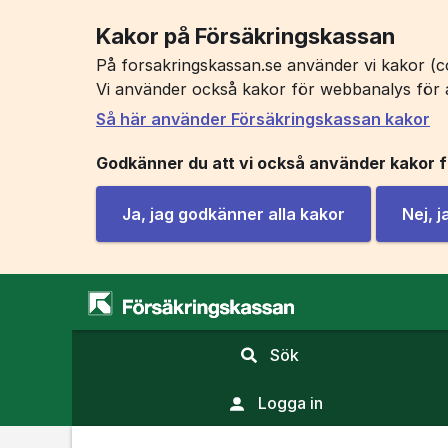
Kakor på Försäkringskassan
På forsakringskassan.se använder vi kakor (co
Vi använder också kakor för webbanalys för 
Så här använder Försäkringskassan kakor
Godkänner du att vi också använder kakor 
Ja, jag godkänner alla kakor
Nej, 
,
Sök
visa
sökfält
Logga in