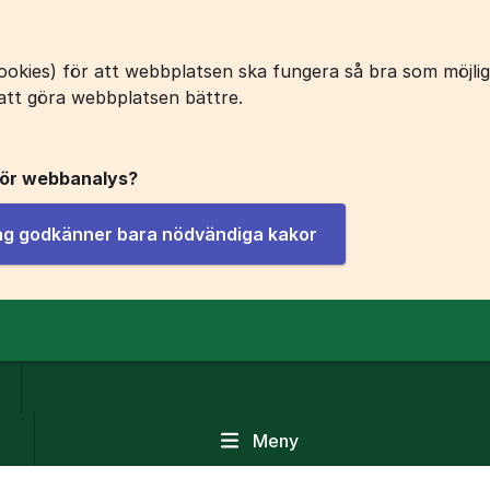
okies) för att webbplatsen ska fungera så bra som möjligt
att göra webbplatsen bättre.
för webbanalys?
jag godkänner bara nödvändiga kakor
Meny