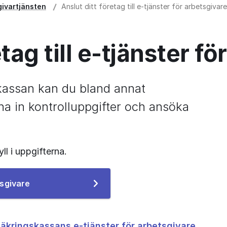
givartjänsten
Anslut ditt företag till e-tjänster för arbetsgivare
etag till e-tjänster f
kassan kan du bland annat 
 in kontrolluppgifter och ansöka 
ll i uppgifterna.
Till
tsgivare
e-
tjänsten
säkringskassans e-tjänster för arbetsgivare