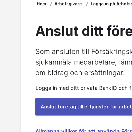
Hem
Arbetsgivare
Logga in på Arbets
Anslut ditt för
Som ansluten till Försäkrings
sjukanmäla medarbetare, lämna
om bidrag och ersättningar.
Logga in med ditt privata BankID och fy
Anslut företag till e-tjänster för arbe
Allmänna villkor för att använda För