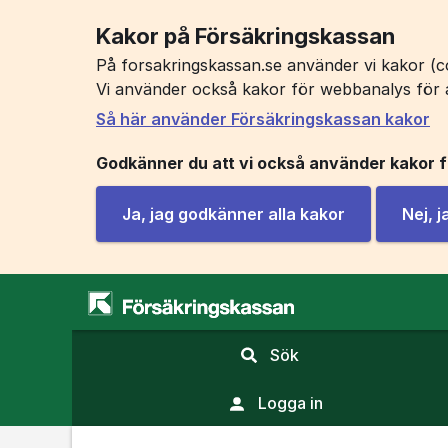
Kakor på Försäkringskassan
På forsakringskassan.se använder vi kakor (co
Vi använder också kakor för webbanalys för 
Så här använder Försäkringskassan kakor
Godkänner du att vi också använder kakor 
Ja, jag godkänner alla kakor
Nej, 
,
Sök
visa
sökfält
Logga in