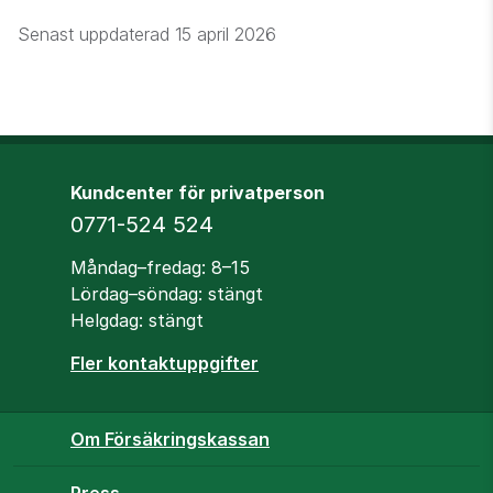
Senast uppdaterad
15 april 2026
Kundcenter för privatperson
Telefon
0771-524 524
Öppettider
Måndag–fredag: 8–15
Lördag–söndag: stängt
Helgdag: stängt
Fler kontaktuppgifter
Om Försäkringskassan
Press