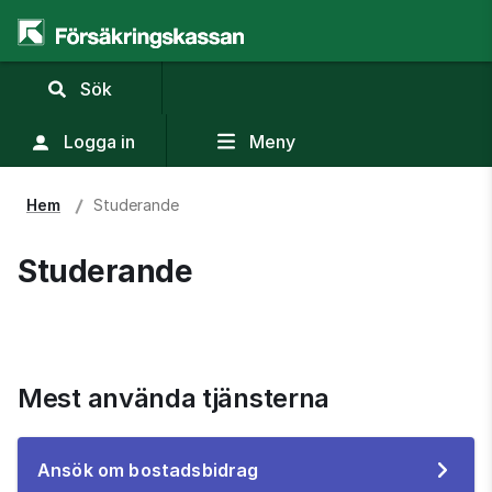
,
Sök
visa
sökfält
Logga in
Meny
Hem
Studerande
Studerande
Mest använda tjänsterna
Till
Ansök om bostadsbidrag