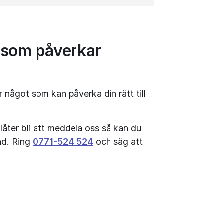
 som påverkar 
ågot som kan påverka din rätt till 
åter bli att meddela oss så kan du 
nd. Ring 
0771‑524 524
 och säg att 