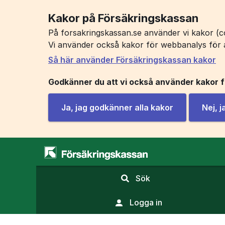
Kakor på Försäkringskassan
På forsakringskassan.se använder vi kakor (co
Vi använder också kakor för webbanalys för 
Så här använder Försäkringskassan kakor
Godkänner du att vi också använder kakor 
Ja, jag godkänner alla kakor
Nej, 
,
Sök
visa
sökfält
Logga in