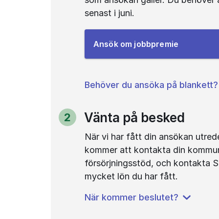
senast i juni.
Till
Ansök om jobbpremie
e-
tjänsten
Behöver du ansöka på blankett?
Vänta på besked
2
Steg
När vi har fått din ansökan utred
kommer att kontakta din kommun f
försörjningsstöd, och kontakta Sk
mycket lön du har fått.
När kommer beslutet?