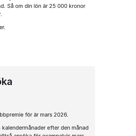
. Så om din lön är 25 000 kronor 
.
er.
öka
bbpremie för är mars 2026.
3 kalendermånader efter den månad 
lltså ansöka för exempelvis mars 