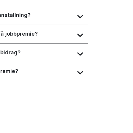
anställning?
få jobbpremie?
sbidrag?
premie?