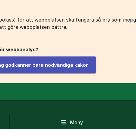
okies) för att webbplatsen ska fungera så bra som möjligt
att göra webbplatsen bättre.
för webbanalys?
jag godkänner bara nödvändiga kakor
Meny