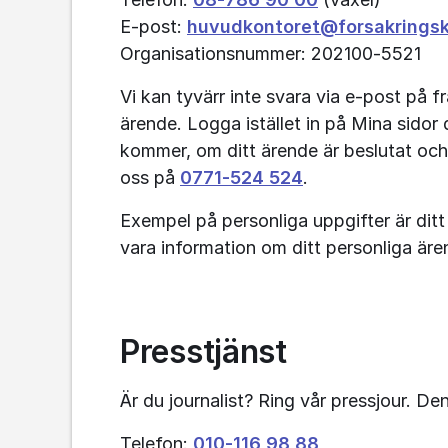
E-post: 
huvudkontoret@forsakrings
Organisationsnummer: 202100‑5521
Vi kan tyvärr inte svara via e-post på f
ärende. Logga istället in på Mina sidor 
kommer, om ditt ärende är beslutat och
oss på 
0771‑524 524
.
Exempel på personliga uppgifter är ditt
vara information om ditt personliga äre
Presstjänst
Är du journalist? Ring vår pressjour. De
Telefon: 
010‑116 98 88