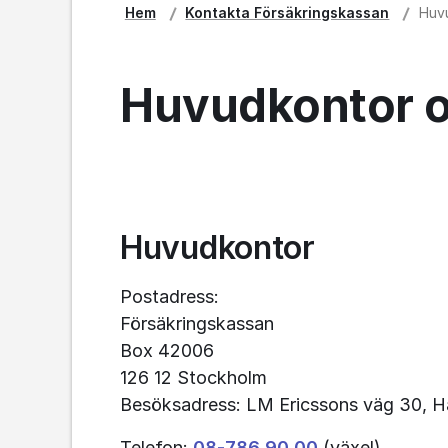
Hem
Kontakta Försäkringskassan
Huvu
Huvudkontor o
Huvudkontor
Postadress: 
Försäkringskassan
Box 42006
126 12 Stockholm
Besöksadress: LM Ericssons väg 30, H
Telefon: 
08‑786 90 00
 (växel)