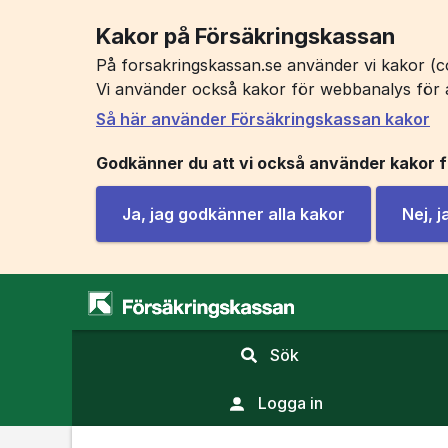
Kakor på Försäkringskassan
På forsakringskassan.se använder vi kakor (co
Vi använder också kakor för webbanalys för 
Så här använder Försäkringskassan kakor
Godkänner du att vi också använder kakor 
Ja, jag godkänner alla kakor
Nej, 
,
Sök
visa
sökfält
Logga in