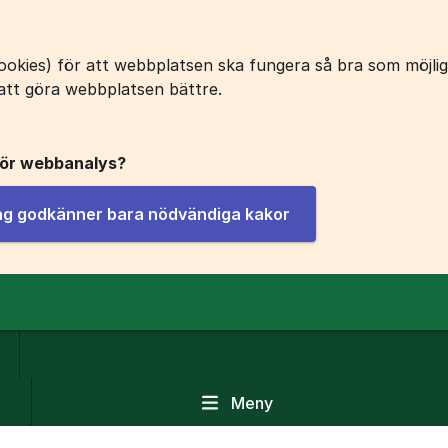
okies) för att webbplatsen ska fungera så bra som möjligt
att göra webbplatsen bättre.
för webbanalys?
jag godkänner bara nödvändiga kakor
Meny