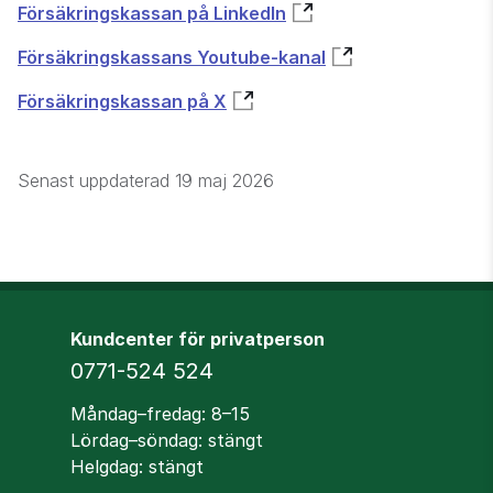
Försäkringskassan på LinkedIn
Försäkringskassans Youtube-kanal
Försäkringskassan på X
Senast uppdaterad
19 maj 2026
Kundcenter för privatperson
Telefon
0771-524 524
Öppettider
Måndag–fredag: 8–15
Lördag–söndag: stängt
Helgdag: stängt