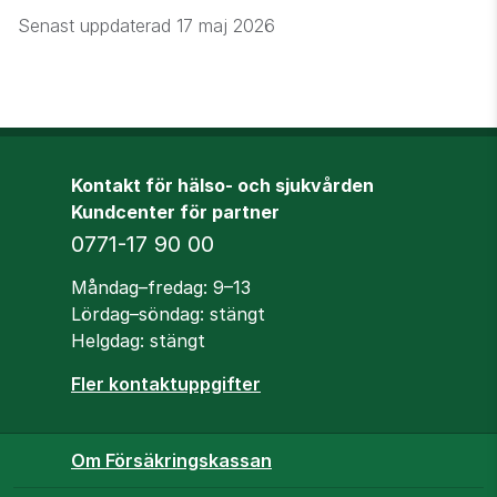
Senast uppdaterad
17 maj 2026
Kontakt för hälso- och sjukvården
Kundcenter för partner
Telefon
0771-17 90 00
Öppettider
Måndag–fredag: 9–13
Lördag–söndag: stängt
Helgdag: stängt
Fler kontaktuppgifter
Om Försäkringskassan