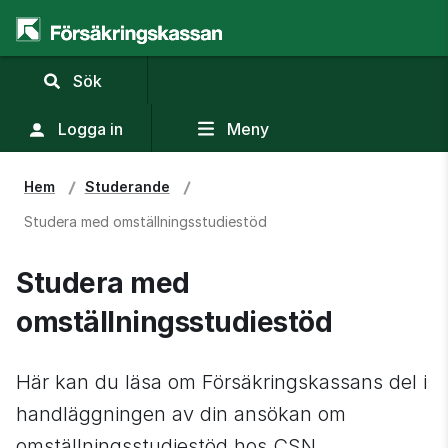
,
Sök
visa
sökfält
Logga in
Meny
Hem
Studerande
Studera med omställningsstudiestöd
Studera med 
omställningsstudiestöd
Här kan du läsa om Försäkringskassans del i 
handläggningen av din ansökan om 
omställnings­studiestöd hos CSN.