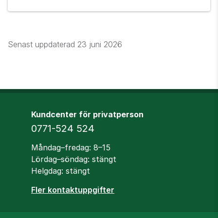
Senast uppdaterad
23 juni 2026
Kundcenter för privatperson
Telefon
0771-524 524
Öppettider
Måndag–fredag: 8–15
Lördag–söndag: stängt
Helgdag: stängt
Fler kontaktuppgifter