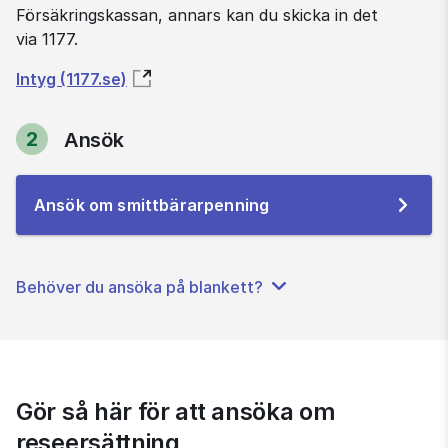
Försäkringskassan, annars kan du skicka in det 
via 1177.
Intyg (1177.se)
2
Ansök
Steg
Till
Ansök om smittbärarpenning
e-
tjänsten
Behöver du ansöka på blankett?
Gör så här för att ansöka om 
reseersättning