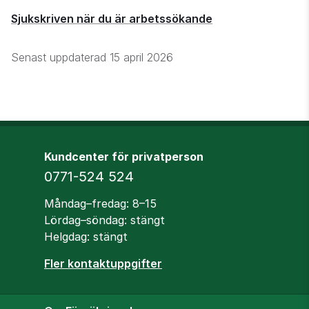
Sjukskriven när du är arbetssökande
Senast uppdaterad
15 april 2026
Kundcenter för privatperson
Telefon
0771-524 524
Öppettider
Måndag–fredag: 8–15
Lördag–söndag: stängt
Helgdag: stängt
Fler kontaktuppgifter