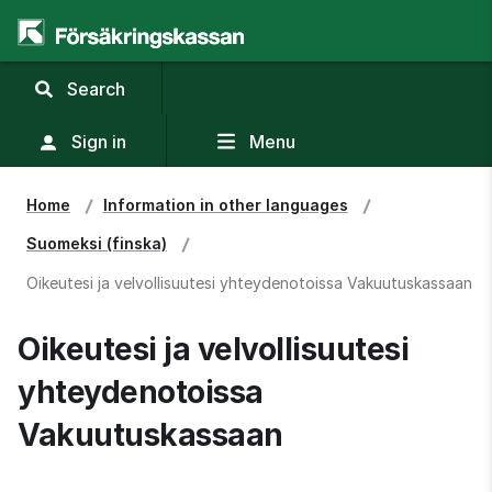
,
Search
display
search
Sign in
Menu
field
Home
Information in other languages
Suomeksi (finska)
Oikeutesi ja velvollisuutesi yhteydenotoissa Vakuutuskassaan
Oikeutesi ja velvollisuutesi 
yhteydenotoissa 
Vakuutuskassaan