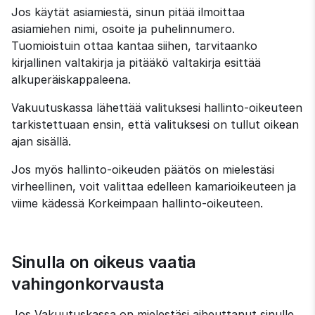
Jos käytät asiamiestä, sinun pitää ilmoittaa 
asiamiehen nimi, osoite ja puhelinnumero. 
Tuomioistuin ottaa kantaa siihen, tarvitaanko 
kirjallinen valtakirja ja pitääkö valtakirja esittää 
alkuperäiskappaleena.
Vakuutuskassa lähettää valituksesi hallinto-oikeuteen 
tarkistettuaan ensin, että valituksesi on tullut oikean 
ajan sisällä.
Jos myös hallinto-oikeuden päätös on mielestäsi 
virheellinen, voit valittaa edelleen kamarioikeuteen ja 
viime kädessä Korkeimpaan hallinto-oikeuteen.
Sinulla on oikeus vaatia 
vahingonkorvausta
Jos Vakuutuskassa on mielestäsi aiheuttanut sinulle 