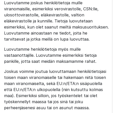
Luovutamme joskus henkilötietoja muille 
viranomaisille, esimerkiksi verovirastolle, CSN:lle, 
ulosottovirastolle, eläkevirastolle, valtion 
eläkevirastolle ja kunnille. Tietoja luovutetaan 
esimerkiksi, kun olet saanut meiltä maksusuorituksen. 
Luovutamme ainoastaan ne tiedot, joita he 
tarvitsevat ja jotka meillä on lupa luovuttaa.
Luovutamme henkilötietoja myös muille 
vastaanottajille. Luovutamme esimerkiksi tietoja 
pankille, jotta saat meidän maksamamme rahat.
Joskus voimme joutua luovuttamaan henkilötietojasi 
toisen maan viranomaiselle tai hakemaan niitä toisen 
maan viranomaiselta, sekä EU:n/ETA:n sisäpuolella 
että EU:n/ETA:n ulkopuolella (niin kutsuttu kolmas 
maa). Esimerkiksi silloin, jos työskentelet tai olet 
työskennellyt maassa tai jos sinä tai joku 
perheenjäsenesi asuu tai on asunut maassa.