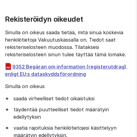
Rekisteröidyn oikeudet
Sinulla on oikeus saada tietää, mitä sinua koskevia 
henkilötietoja Vakuutuskassalla on. Tiedot saat 
rekisteriselosteen muodossa. Tilataksesi 
rekisteriselosteen sinun tulee täyttää tämä lomake.
9352 Begäran om information (registerutdrag) 
pdf, 1 MB.
enligt EU:s dataskyddsförordning
Sinulla on oikeus
saada virheelliset tiedot oikaistuksi
täydentää puutteelliset tiedot määrätyin 
edellytyksin
vaatia rajoituksia henkilötietojesi käsittelyyn 
määrätyin edellytyksin.