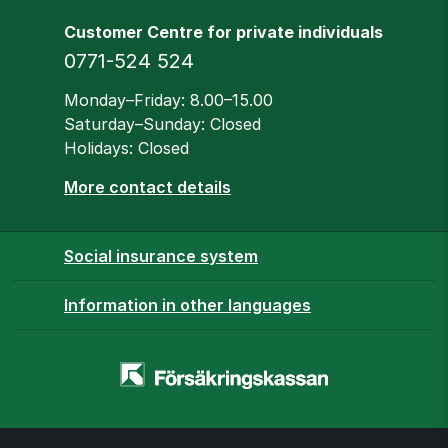
Customer Centre for private individuals
Phone
0771-524 524
Opening hours
Monday–Friday: 8.00–15.00
Saturday–Sunday: Closed
Holidays: Closed
More contact details
Social insurance system
Information in other languages
Homepage
-
www.forsakringskassan.se