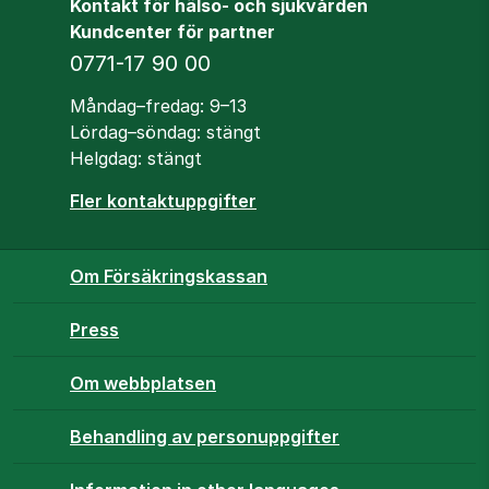
Kontakt för hälso- och sjukvården
Kundcenter för partner
Telefon
0771-17 90 00
Öppettider
Måndag–fredag: 9–13
Lördag–söndag: stängt
Helgdag: stängt
Fler kontaktuppgifter
Om Försäkringskassan
Press
Om webbplatsen
Behandling av personuppgifter