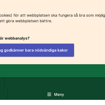
okies) för att webbplatsen ska fungera så bra som möjligt
att göra webbplatsen bättre.
för webbanalys?
jag godkänner bara nödvändiga kakor
Meny