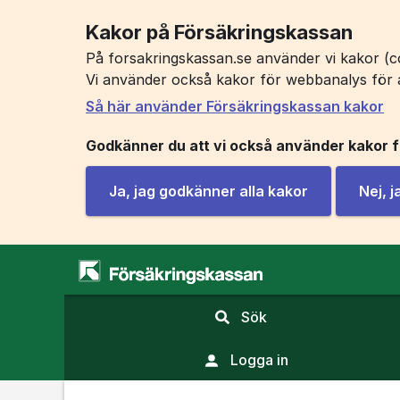
Kakor på Försäkringskassan
På forsakringskassan.se använder vi kakor (co
Vi använder också kakor för webbanalys för 
Så här använder Försäkringskassan kakor
Godkänner du att vi också använder kakor 
Ja, jag godkänner alla kakor
Nej, 
,
Sök
visa
sökfält
Logga in