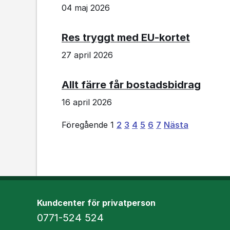
04 maj 2026
Res tryggt med EU-kortet
27 april 2026
Allt färre får bostadsbidrag
16 april 2026
Sida
Sida
Sida
Sida
Sida
Sida
Sida
sida
Föregående
1
2
3
4
5
6
7
Nästa
Kundcenter för privatperson
Telefon
0771-524 524