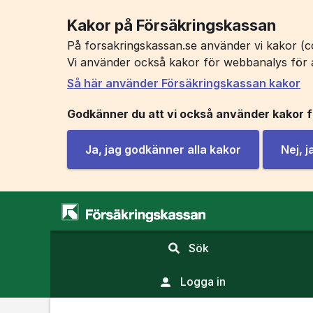
Kakor på Försäkringskassan
På forsakringskassan.se använder vi kakor (co
Vi använder också kakor för webbanalys för 
Så här använder Försäkringskassan kakor
Godkänner du att vi också använder kakor 
Ja, jag godkänner alla kakor
Nej, 
,
Sök
visa
sökfält
Logga in