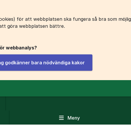
okies) för att webbplatsen ska fungera så bra som möjligt
att göra webbplatsen bättre.
för webbanalys?
jag godkänner bara nödvändiga kakor
Meny