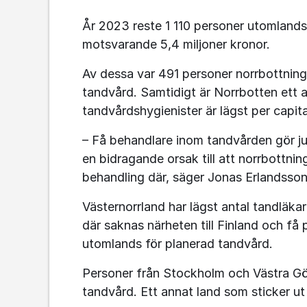
År 2023 reste 1 110 personer utomlands 
motsvarande 5,4 miljoner kronor.
Av dessa var 491 personer norrbottningar
tandvård. Samtidigt är Norrbotten ett av
tandvårdshygienister är lägst per capita
– Få behandlare inom tandvården gör ju at
en bidragande orsak till att norrbottning
behandling där, säger Jonas Erlandsson
Västernorrland har lägst antal tandläkar
där saknas närheten till Finland och få 
utomlands för planerad tandvård.
Personer från Stockholm och Västra Göta
tandvård. Ett annat land som sticker ut 