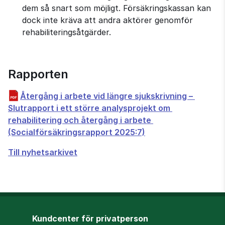
dem så snart som möjligt. Försäkringskassan kan 
dock inte kräva att andra aktörer genomför 
rehabiliteringsåtgärder.
Rapporten
Återgång i arbete vid längre sjukskrivning – 
Slutrapport i ett större analysprojekt om 
rehabilitering och återgång i arbete 
pdf, 830 kB.
(Socialförsäkringsrapport 2025:7)
Till nyhetsarkivet
Kundcenter för privatperson