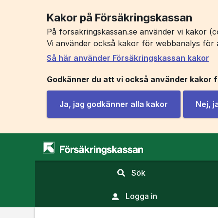
Kakor på Försäkringskassan
På forsakringskassan.se använder vi kakor (co
Vi använder också kakor för webbanalys för 
Så här använder Försäkringskassan kakor
Godkänner du att vi också använder kakor 
Ja, jag godkänner alla kakor
Nej, 
,
Sök
visa
sökfält
Logga in