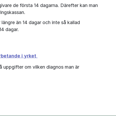
sgivare de första 14 dagarna. Därefter kan man 
ringskassan.
r längre än 14 dagar och inte så kallad 
14 dagar.
rbetande i yrket 
så uppgifter om vilken diagnos man är 