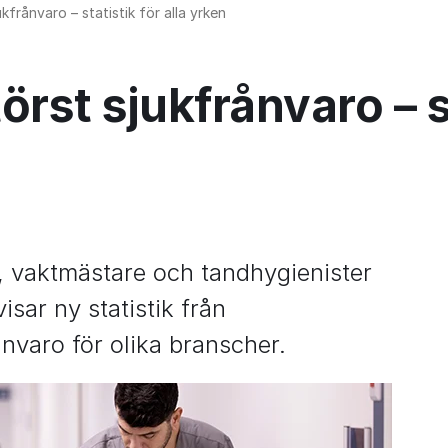
frånvaro – statistik för alla yrken
st sjukfrånvaro – sta
 vaktmästare och tandhygienister 
isar ny statistik från 
nvaro för olika branscher.