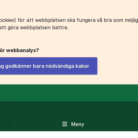
okies) för att webbplatsen ska fungera så bra som möjligt
att göra webbplatsen bättre.
för webbanalys?
jag godkänner bara nödvändiga kakor
Meny