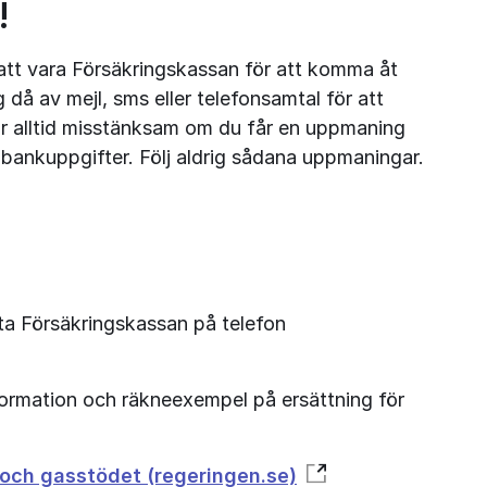
!
att vara Försäkringskassan för att komma åt 
då av mejl, sms eller telefonsamtal för att 
 Var alltid misstänksam om du får en uppmaning 
a bankuppgifter. Följ aldrig sådana uppmaningar.
Har du frågor om elstöd kan du kontakta Försäkringskassan på telefon 
ormation och räkneexempel på ersättning för 
- och gasstödet (regeringen.se)