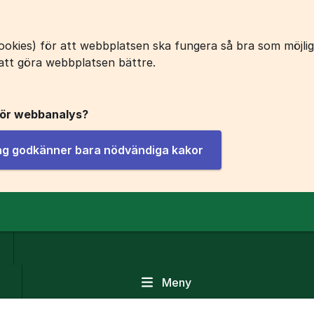
okies) för att webbplatsen ska fungera så bra som möjligt
att göra webbplatsen bättre.
för webbanalys?
jag godkänner bara nödvändiga kakor
Meny