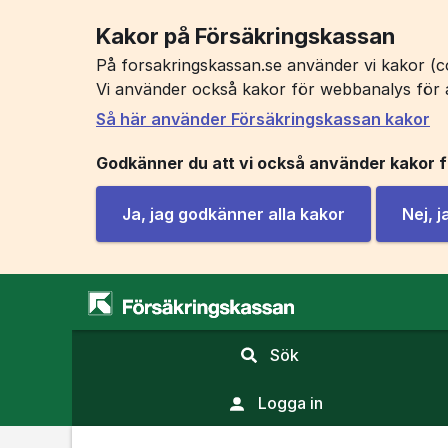
Kakor på Försäkringskassan
På forsakringskassan.se använder vi kakor (co
Vi använder också kakor för webbanalys för 
Så här använder Försäkringskassan kakor
Godkänner du att vi också använder kakor 
Ja, jag godkänner alla kakor
Nej, 
,
Sök
visa
sökfält
Logga in